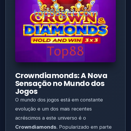
Crowndiamonds: A Nova
Sensação no Mundo dos
Jogos
O mundo dos jogos está em constante
evolução e um dos mais recentes
acréscimos a este universo é o
Crowndiamonds
. Popularizado em parte