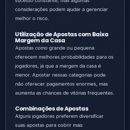
sucesso constante, mas algumas
considerações podem ajudar a gerenciar
melhor o risco.
Utilização de Apostas com Baixa
Margem da Casa
Apostas como grande ou pequena
oferecem melhores probabilidades para os
jogadores, já que a margem da casa é
menor. Apostar nessas categorias pode
não oferecer pagamentos enormes, mas
aumenta as chances de vitórias frequentes.
Combinações de Apostas
Alguns jogadores preferem diversificar
suas apostas para cobrir mais