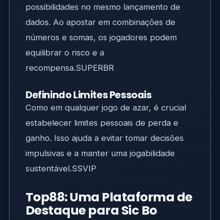
possibilidades no mesmo lançamento de
dados. Ao apostar em combinações de
números e somas, os jogadores podem
equilibrar o risco e a
recompensa.
SUPERBR
Definindo Limites Pessoais
Como em qualquer jogo de azar, é crucial
estabelecer limites pessoais de perda e
ganho. Isso ajuda a evitar tomar decisões
impulsivas e a manter uma jogabilidade
sustentável.
SSVIP
Top88: Uma Plataforma de
Destaque para Sic Bo