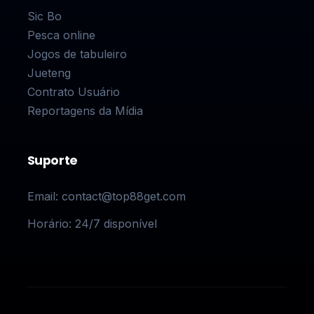
Sic Bo
Pesca online
Jogos de tabuleiro
Jueteng
Contrato Usuário
Reportagens da Mídia
Suporte
Email: contact@top88get.com
Horário: 24/7 disponível