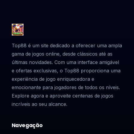
Top88 é um site dedicado a oferecer uma ampla
gama de jogos online, desde clássicos até as
últimas novidades. Com uma interface amigável
e ofertas exclusivas, o Top88 proporciona uma
experiência de jogo enriquecedora e
emocionante para jogadores de todos os níveis.
Explore agora e aproveite centenas de jogos
incríveis ao seu alcance.
Navegação