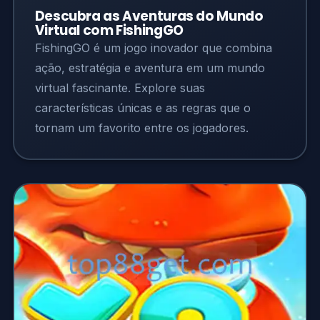
Descubra as Aventuras do Mundo
Virtual com FishingGO
FishingGO é um jogo inovador que combina
ação, estratégia e aventura em um mundo
virtual fascinante. Explore suas
características únicas e as regras que o
tornam um favorito entre os jogadores.