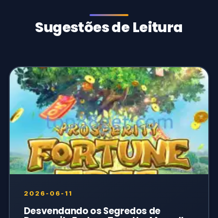
Sugestões de Leitura
2026-06-11
Desvendando os Segredos de