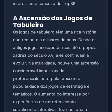
interessante conceito do Top88.
A Ascensão dos Jogos de
Tabuleiro
Os jogos de tabuleiro têm uma rica história
que remonta a milhares de anos. Desde os
antigos jogos mesopotâmicos até o popular
xadrez do século XV, eles continuam a
evoluir. Na atualidade, houve uma ascensão
considerável impulsionada
preferencialmente pela crescente
popularidade dos jogos de estratégia e
temáticos. O aumento do interesse por
experiências de entretenimento
socialmente interativas fez com que o