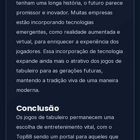
tenham uma longa história, o futuro parece
promissor e inovador. Muitas empresas
estão incorporando tecnologias
emergentes, como realidade aumentada e
virtual, para enriquecer a experiência dos
jogadores. Essa incorporação de tecnologia
expande ainda mais o atrativo dos jogos de
tabuleiro para as gerações futuras,
mantendo a tradição viva de uma maneira
moderna.
Conclusão
Os jogos de tabuleiro permanecem uma
escolha de entretenimento vital, com o
Top88 sendo um portal para aqueles que