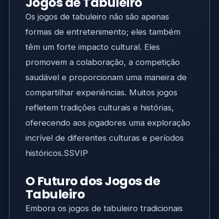
Jogos de Tabuleiro
Os jogos de tabuleiro não são apenas
formas de entretenimento; eles também
têm um forte impacto cultural. Eles
promovem a colaboração, a competição
saudável e proporcionam uma maneira de
compartilhar experiências. Muitos jogos
refletem tradições culturais e histórias,
oferecendo aos jogadores uma exploração
incrível de diferentes culturas e períodos
históricos.
SSVIP
O Futuro dos Jogos de
Tabuleiro
Embora os jogos de tabuleiro tradicionais