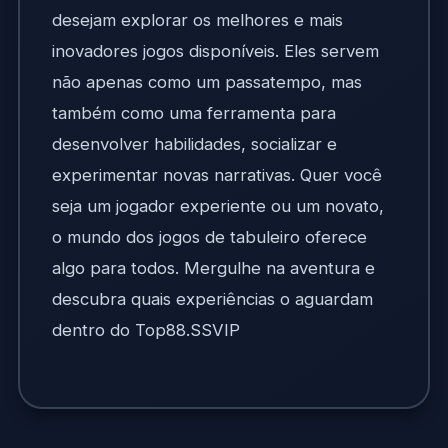
desejam explorar os melhores e mais
inovadores jogos disponíveis. Eles servem
não apenas como um passatempo, mas
também como uma ferramenta para
desenvolver habilidades, socializar e
experimentar novas narrativas. Quer você
seja um jogador experiente ou um novato,
o mundo dos jogos de tabuleiro oferece
algo para todos. Mergulhe na aventura e
descubra quais experiências o aguardam
dentro do Top88.
SSVIP