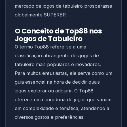
mercado de jogos de tabuleiro prosperasse
globalmente.
SUPERBR
O Conceito de Top88 nos
Jogos de Tabuleiro
O termo Top88 refere-se a uma
classificação abrangente dos jogos de
tabuleiro mais populares e inovadores.
Para muitos entusiastas, ele serve como um
guia essencial na hora de decidir quais
jogos explorar ou adquirir. O Top88
oferece uma curadoria de jogos que variam
em complexidade e temática, atendendo a
diversos gostos e preferências.