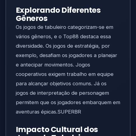
Explorando Diferentes
Gêneros
Os jogos de tabuleiro categorizam-se em
vários gêneros, e o Top88 destaca essa
diversidade. Os jogos de estratégia, por
exemplo, desafiam os jogadores a planejar
e antecipar movimentos. Jogos
cooperativos exigem trabalho em equipe
para alcançar objetivos comuns. Já os
jogos de interpretação de personagem
permitem que os jogadores embarquem em
aventuras épicas.
SUPERBR
Impacto Cultural dos