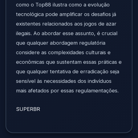
como o Top88 ilustra como a evolução
tecnológica pode amplificar os desafios já
existentes relacionados aos jogos de azar
ilegais. Ao abordar esse assunto, é crucial
que qualquer abordagem regulatória
considere as complexidades culturais e
econômicas que sustentam essas práticas e
que qualquer tentativa de erradicação seja
sensível às necessidades dos indivíduos
mais afetados por essas regulamentações.
SUPERBR