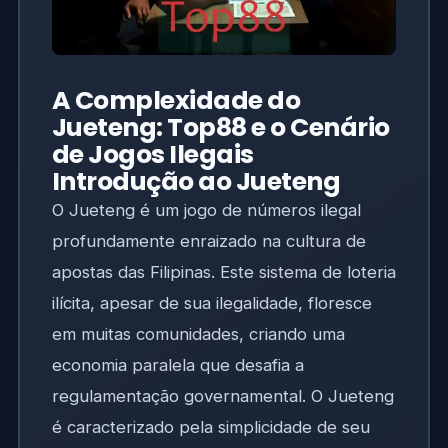
A Complexidade do
Jueteng: Top88 e o Cenário
de Jogos Ilegais
Introdução ao Jueteng
O Jueteng é um jogo de números ilegal
profundamente enraizado na cultura de
apostas das Filipinas. Este sistema de loteria
ilícita, apesar de sua ilegalidade, floresce
em muitas comunidades, criando uma
economia paralela que desafia a
regulamentação governamental. O Jueteng
é caracterizado pela simplicidade de seu