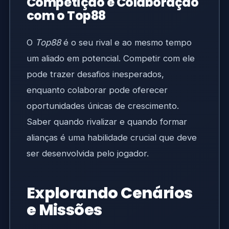
Competição e Colaboração
com o Top88
O
Top88
é o seu rival e ao mesmo tempo
um aliado em potencial. Competir com ele
pode trazer desafios inesperados,
enquanto colaborar pode oferecer
oportunidades únicas de crescimento.
Saber quando rivalizar e quando formar
alianças é uma habilidade crucial que deve
ser desenvolvida pelo jogador.
Explorando Cenários
e Missões