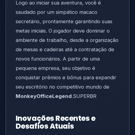
Logo ao iniciar sua aventura, você é
saudado por um simpático macaco
secretário, prontamente garantindo suas
metas iniciais. O jogador deve dominar o
ambiente de trabalho, desde a organização
de mesas e cadeiras até a contratação de
novos funcionários. A partir de uma
pequena empresa, seu objetivo é
conquistar prêmios e bônus para expandir
seu escritório no competitivo mundo de
MonkeyOfficeLegend
.
SUPERBR
Inovações Recentes e
Desafios Atuais