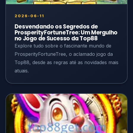
2026-06-11
Desvendando os Segredos de
ProsperityFortuneTree: Um Mergulho
no Jogo de Sucesso da Top88
Explore tudo sobre o fascinante mundo de
ProsperityFortuneTree, o aclamado jogo da
Top88, desde as regras até as novidades mais
atuais.