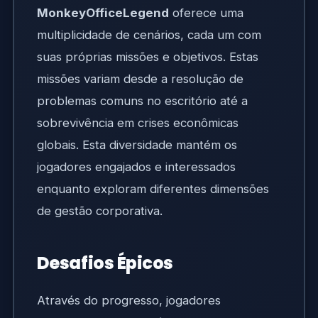
MonkeyOfficeLegend
oferece uma
multiplicidade de cenários, cada um com
suas próprias missões e objetivos. Estas
missões variam desde a resolução de
problemas comuns no escritório até a
sobrevivência em crises econômicas
globais. Esta diversidade mantém os
jogadores engajados e interessados
enquanto exploram diferentes dimensões
de gestão corporativa.
Desafios Épicos
Através do progresso, jogadores