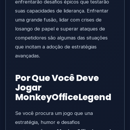
enfrentarão desafios épicos que testarão
suas capacidades de liderança. Enfrentar
uma grande fusão, lidar com crises de
losango de papel e superar ataques de
competidores são algumas das situações
que incitam a adoção de estratégias
avançadas.
Por Que Você Deve
Jogar
MonkeyOfficeLegend
Se você procura um jogo que una
estratégia, humor e desafios