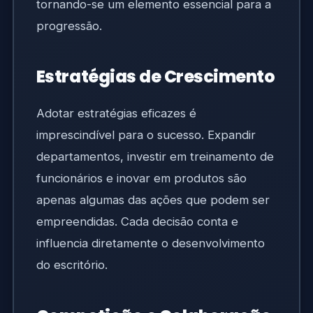
tornando-se um elemento essencial para a
progressão.
Estratégias de Crescimento
Adotar estratégias eficazes é
imprescindível para o sucesso. Expandir
departamentos, investir em treinamento de
funcionários e inovar em produtos são
apenas algumas das ações que podem ser
empreendidas. Cada decisão conta e
influencia diretamente o desenvolvimento
do escritório.