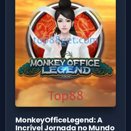
MonkeyOfficeLegend: A
Incrível Jornada no Mundo